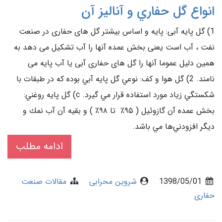
انواع گل حفاري و آنالیز آن
1) گل پايه آبی: پایه و اساس بیشتر گل های حفاری در صنعت
نفت ، آب است یعنی بخش عمده آنها را آب تشکیل می دهد به
همین دلیل عموما آنها را گل های حفاری آبی یا آب پایه می
نامند. 2) گل هوا و كف: نوعي گل پايه آبي بوده كه در طبقات با
شكستگي زياد مورد استفاده قرار مي گيرد. c) گل پايه روغني:
بخش عمده آن گازوئيل ( ۹۵٪ تا ٩۸٪ ) و بقيه آن آب نمك و
ديگر افزودني‌ها مي باشد.
ادامه مطلب
1398/05/01
شروین محرابی
مقالات صنعت
حفاری