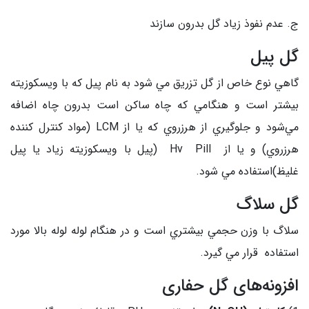
ج. عدم نفوذ زياد گل بدرون سازند
گل پيل
گاهي نوع خاص از گل تزريق مي شود به نام پيل كه با ويسكوزيته
بيشتر است و هنگامي كه چاه ساكن است بدرون چاه اضافه
مي‌شود و جلوگيري از هرزروي كه يا از LCM (مواد كنترل كننده
هرزروي) و يا از Hv Pill (پيل با ويسكوزيته زياد يا پيل
غليظ)استفاده مي شود.
گل سلاگ
سلاگ با وزن حجمي بيشتري است و در هنگام لوله لوله بالا مورد
استفاده قرار مي گيرد.
افزونه‌های گل حفاری