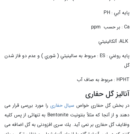
پايه آبي : PH
Ca : بر حسب ppm
ALK: آلكالينيتي
پايه روغني : ES : مربوط به سالينيتي ( شوري ) و عدم دو فاز شدن
گل
HPHT : مربوط به صاف آب
آنالیز گل حفاری
در بخش گل حفاری خواص
سیال حفاری
را مورد بررسی قرار می
دهند و از آنجا كه مثلاً بنتونیت Bentonite به تنهائی از پس كلیه
وظایف گل حفاری بر نمی آید. یك سری افزودنی به گل اضافه می