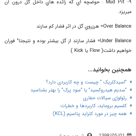
٩- Mud Pit : حوضچه اي كه زائده هاي داخل گل درون آن
ميريزد.
Over Balance= هرزروي گل در اثر فشار كم سازند
Under Balance= فشار سازند از گل بيشتر بوده و نتيجتا" فوران
خواهيم داشت( Flow يا Kick ).
همچنین بخوانید...
"اسیدکلریک " چیست و چه کاربردی دارد؟
"سدیم هیدروکسید" یا "سود پرک" را بهتر بشناسید
رئولوژی سیالات حفاری
کلسیم بروماید، کاربردها و خطرات
همه چیز در مورد کلراید پتاسیم (KCL)
1398/05/01
شروین محرابی