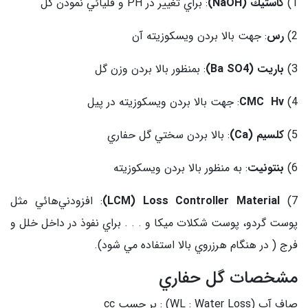
1)
كاستيك (NaOH)
: براي تغيير در PH و قليائي نمودن گل
2)
رس
: جهت بالا بردن ويسكوزيته آن
3)
باريت
(Ba SO4)
: بمنظور بالا بردن وزن گل
4)
CMC Hv
: جهت بالا بردن ويسكوزيته در پيل
5)
كلسيم (Ca)
: بالا بردن سختي گل حفاري
6)
بنتونيت
: به منظور بالا بردن ويسكوزيته
7)
LCM) Loss Controller Material)
: افزودني‌هائي مثل
پوست گردو، پوست شكلات ميكا و . . . براي نفوذ در داخل خلل و
فرج ( در هنگام هرزروي بالا استفاده مي شود).
مشخصات گل حفاري
صاف آب (WL : Water Loss) : بر حسب cc