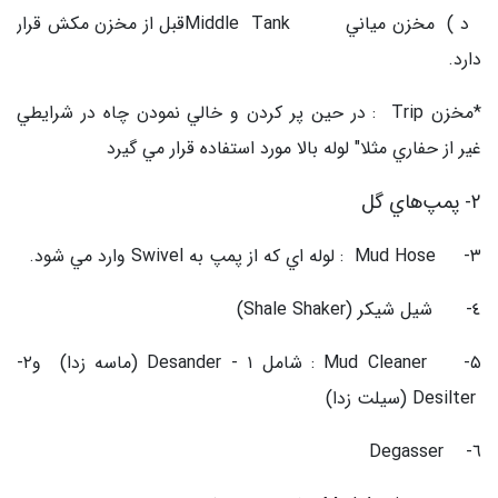
د ) مخزن مياني Middle Tankقبل از مخزن مكش قرار
دارد.
*مخزن Trip : در حين پر كردن و خالي نمودن چاه در شرايطي
غير از حفاري مثلا" لوله بالا مورد استفاده قرار مي گيرد
۲- پمپ‌هاي گل
۳- Mud Hose : لوله اي كه از پمپ به Swivel وارد مي شود.
٤- شيل شيكر (Shale Shaker)
۵- Mud Cleaner : شامل ١ - Desander (ماسه زدا) و۲-
Desilter (سيلت زدا)
٦- Degasser