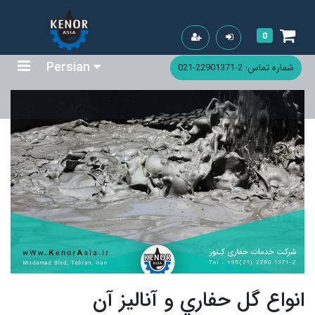
0
Persian
شماره تماس: 2-22901371-021
انواع گل حفاري و آنالیز آن