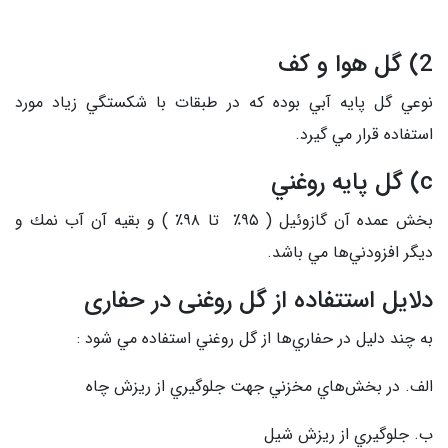
2) گل هوا و كف
نوعي گل پايه آبي بوده كه در طبقات با شكستگي زياد مورد
استفاده قرار مي گيرد.
c) گل پايه روغني
بخش عمده آن گازوئيل ( ۹۵٪ تا ٩۸٪ ) و بقيه آن آب نمك و
ديگر افزودني‌ها مي باشد.
دلایل استتفاده از گل روغنی در حفاری
به چند دليل در حفاري‌ها از گل روغني استفاده مي شود :
الف. در بخش‌هاي مخزني جهت جلوگيري از ريزش چاه
ب. جلوگيري از ريزش شيل