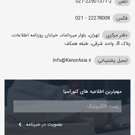
تلفن:
2-22901371-021
فکس:
22278008 - 021
دفتر مرکزی:
تهران، بلوار میرداماد، خیابان روزنامه اطلاعات،
پلاک 8، واحد شرقی، طبقه همکف.
ایمیل پشتیبانی:
Info@KenorAsia.ir
مهم‌ترین اطلاعیه های کنورآسیا
عضویت در خبرنامه