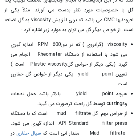
كنند كه در این آزمایشگاه با انجام آزمایشهای مختلف تركیب یك
گل با خصوصیات مورد نظر بدست می آورند. مثلاً یكی از
افزودنیها CMC می باشد كه برای افزایش viscosity به گل اضافه
است. از خواص دیگر گل می توان به موارد زیر اشاره كرد :
viscosity (گرانروی ) كه در دورRPM 600 اندازه گیری
می شود با استفاده از دستگاه Rheometer انجام می
گیرد. (یكی دیگر از خواص گلPlastic viscosity است )
تعیین yield point یکی دیگر از خواص گل حفاری
است.
هرچه yield point بالاتر باشد حمل قطعات
وcuttings توسط گل راحت ترصورت می گیرد.
از خواص مهم گل mud filtrate است كه با دستگاه
API Standard filter press اندازه گیری می شود.
Mud filtrate مقدار آبی است كه
سیال حفاری
در