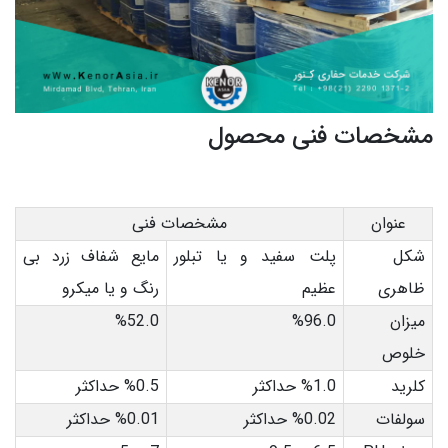
مشخصات فنی محصول
عنوان
مشخصات فنی
شکل
پلت سفید و یا تبلور
مایع شفاف زرد بی
ظاهری
عظیم
رنگ و یا میکرو
میزان
%96.0
%52.0
خلوص
کلرید
%1.0 حداکثر
%0.5 حداکثر
سولفات
%0.02 حداکثر
%0.01 حداکثر