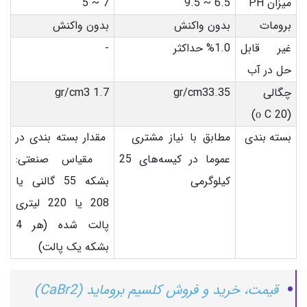
میزان PH
6.5 ~ 9.5
7 ~ 5
برومات
بدون واکنش
بدون واکنش
غیر قابل
%1.0 حداکثر
-
حل در آب
چگالی
gr/cm33.35
1.7 gr/cm3
(ο C 20)
بسته بندی
مطابق با نیاز مشتری
مقدار بسته بندی در
عموما در کیسه‌های 25
مقیاس صنعتی:
کیلوگرمی
بشکه 55 گالنی یا
208 یا 220 لیتری
پالت شده (هر 4
بشکه یک پالت)
قیمت، خرید و فروش کلسیم بروماید (CaBr2)