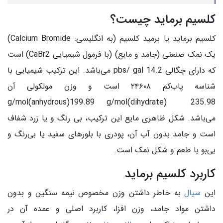
کلسیم برماید چیست؟
کلسیم برماید یا برمید کلسیم (به انگلیسی: Calcium Bromide)
یک نمک صنعتی (جامد و مایع) (با فرمول شیمیایی CaBr2) است
که دارای چگالی 14.2 pbs/ gal می‌باشد. این ترکیب شیمیایی با
شناسه پاب‌کم ۲۴۶۰۸ است و وزن مولکولی آن
g/mol(anhydrous)199.89 g/mol(dihydrate) 235.98
می‌باشد. شکل ظاهری مایع این ترکیب، بی رنگ و یا زرد شفاف
است و جامد بدون آب آن، پودری با بلورهای سفید یا بی‌رنگ و
بی‌بو با طعم و شکل نمک است.
کاربرد کلسیم برماید
این
سیال
به خاطر داشتن وزن مخصوص نیمه سنگین و بدون
داشتن مواد جامد، وزن افزا، کاربرد اصلی و عمده‌ آن در