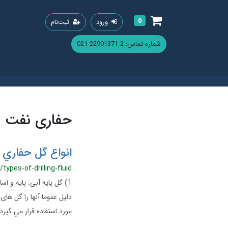
0
ورود
ثبت‌نام
شماره تماس: 2-22901371-021
حفاری نفت
انواع گل حفاري و
/types-of-drilling-fluid
1) گل پايه آبی: پایه و
مورد استفاده قرار مي گيرد. c) گل پايه روغني: بخش عمده آن گازوئيل ( ۹۵٪ تا ٩۸٪ ) و بقيه آن آب نمك و ديگر افزودني‌ها م