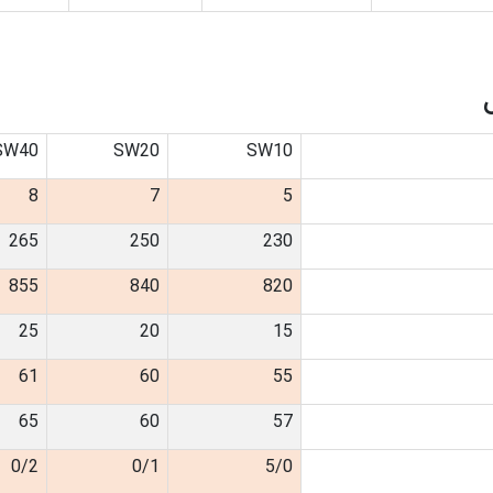
SW40
SW20
SW10
8
7
5
265
250
230
855
840
820
25
20
15
61
60
55
65
60
57
0/2
0/1
5/0