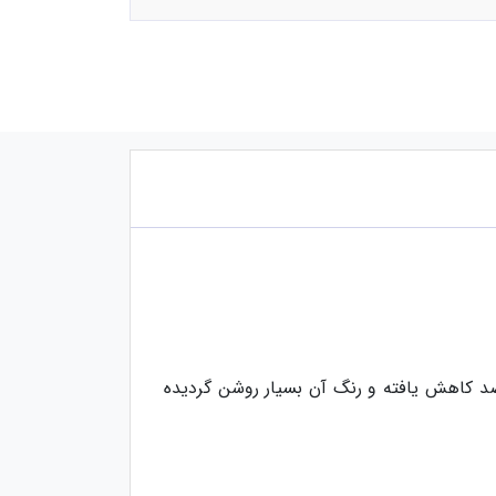
ز هیدورکربن های خطی نرمال، زنجیره ایی و ایزو پارافین است که درصد روغن موجود در آن به 15 درصد کاهش یافته و رنگ آن بسیار روشن گردیده