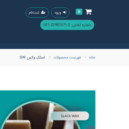
0
ورود
ثبت‌نام
شماره تماس: 2-22901371-021
خانه
فهرست محصولات
اسلک وکس SW