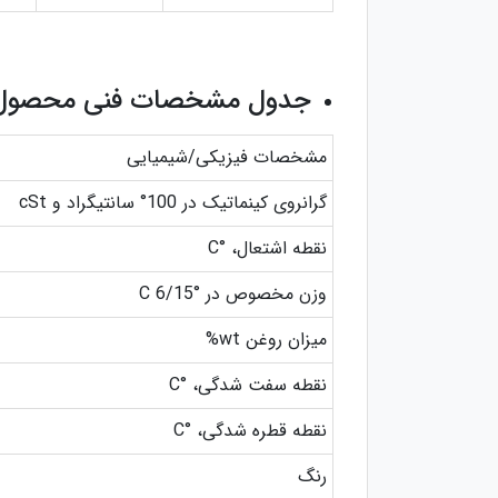
جدول مشخصات فنی محصول
مشخصات فیزیکی/شیمیایی
گرانروی کینماتیک در 100° سانتیگراد و cSt
نقطه اشتعال، °C
وزن مخصوص در °C 6/15
میزان روغن wt%
نقطه سفت شدگی، °C
نقطه قطره شدگی، °C
رنگ