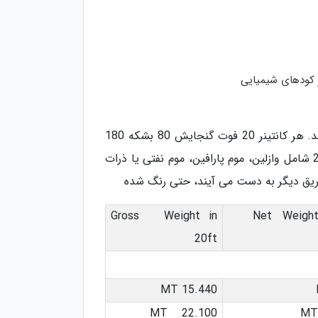
ر کودهای شیمیایی
این ماده قابل عرضه بصورت بالک و یا بشکه های نو / دست دوم 180 کیلوگرمی با جنس فلکسی و یا ایزو می باشد. هر کانتینر 20 فوت گنجایش 80 بشکه 180
کیلوگرمی و یک ایزو تانک 19 تنی را دارد. شماره تعرفه کالا نیز در گروه 27129020 قرار میگیرد که گروه کالایی 2712 شامل وازلین، موم پارافین، موم نفتی یا ذرات
 طریق دیگر به دست می آیند، حتی رنگ شده
Gross Weight in
Net Weight 
20ft
15.440 MT
22.100 MT