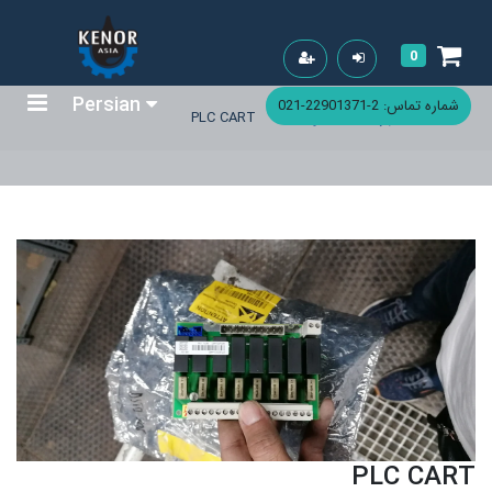
0
Persian
شماره تماس: 2-22901371-021
خانه
فهرست محصولات
PLC CART
PLC CART