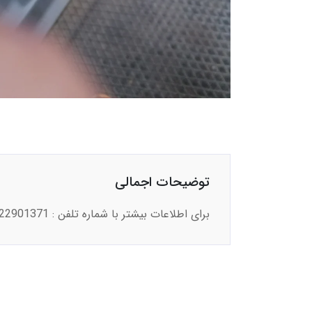
توضیحات اجمالی
برای اطلاعات بیشتر با شماره تلفن : 02122901371 داخلی 112 و موبایل : 09917131206 تماس حاصل فرمایید.