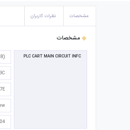
مشخصات
نظرات کاربران
مشخصات
BB)
PLC CART MAIN CIRCUIT INFC
43C
67E
New
004