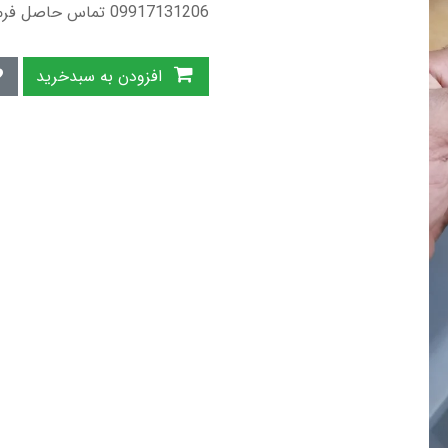
09917131206 تماس حاصل فرمایید.
افزودن به سبدخرید