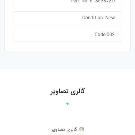
Part No: 61353372D
Condition: New
Code:002
گالری تصاویر
گالری تصاویر