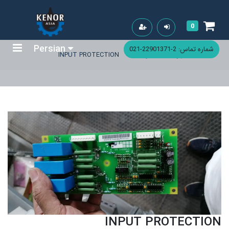
0
Persian
شماره تماس: 2-22901371-021
خانه
فهرست محصولات
INPUT PROTECTION
INPUT PROTECTION