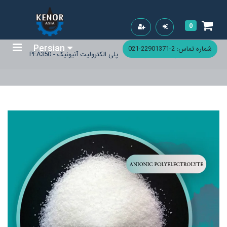
0
Persian
شماره تماس: 2-22901371-021
خانه
فهرست محصولات
پلی الکترولیت آنیونیک - PEA350