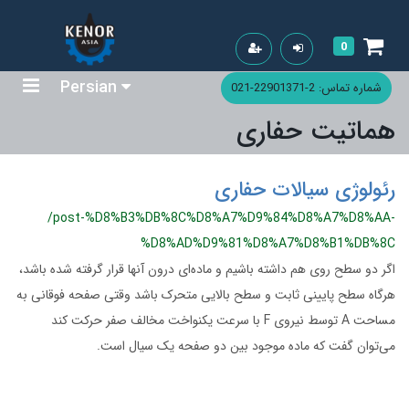
0
Persian
شماره تماس: 2-22901371-021
هماتیت حفاری
رئولوژی سیالات حفاری
/post-%D8%B3%DB%8C%D8%A7%D9%84%D8%A7%D8%AA-
%D8%AD%D9%81%D8%A7%D8%B1%DB%8C
اگر دو سطح روی هم داشته باشیم و ماده‌ای درون آنها قرار گرفته شده باشد،
هرگاه سطح پایینی ثابت و سطح بالایی متحرک باشد وقتی صفحه فوقانی به
مساحت A توسط نیروی F با سرعت یکنواخت مخالف صفر حرکت کند
می‌توان گفت که ماده موجود بین دو صفحه یک سیال است.