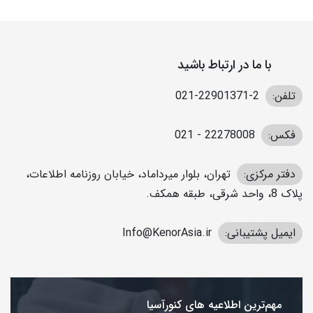
با ما در ارتباط باشید
تلفن:
2-22901371-021
فکس:
22278008 - 021
دفتر مرکزی:
تهران، بلوار میرداماد، خیابان روزنامه اطلاعات،
پلاک 8، واحد شرقی، طبقه همکف.
ایمیل پشتیبانی:
Info@KenorAsia.ir
مهم‌ترین اطلاعیه های کنورآسیا